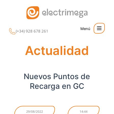
Ir
al
contenido
(+34) 928 678 261
Actualidad
Nuevos Puntos de
Recarga en GC
29/08/2022
14:44