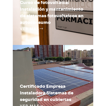
Curso de fotovoltaica:
Instalación y mantenimiento
de sistemas fotovoltaicos en
autoconsumo
VER MÁS
Certificado Empresa
Instaladora Sistemas de
seguridad en cubiertas
VER MÁS