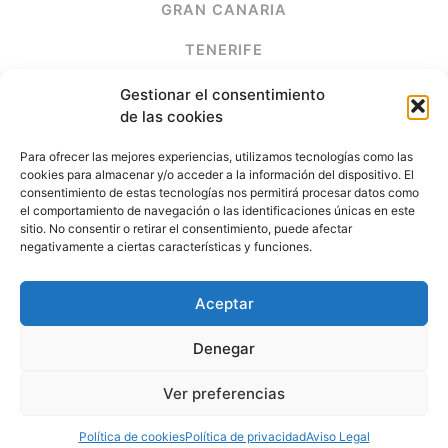
GRAN CANARIA
TENERIFE
LANZAROTE
Gestionar el consentimiento
de las cookies
FUERTEVENTURA
Para ofrecer las mejores experiencias, utilizamos tecnologías como las
cookies para almacenar y/o acceder a la información del dispositivo. El
(+34) 928 678 261
consentimiento de estas tecnologías nos permitirá procesar datos como
el comportamiento de navegación o las identificaciones únicas en este
sitio. No consentir o retirar el consentimiento, puede afectar
electrimega@electrimega.es
negativamente a ciertas características y funciones.
Aceptar
Electrimega ©
. Todos los derechos reservados.
Denegar
Política de cookies
Ver preferencias
Política de privacidad
Aviso legal
Política de cookies
Política de privacidad
Aviso Legal