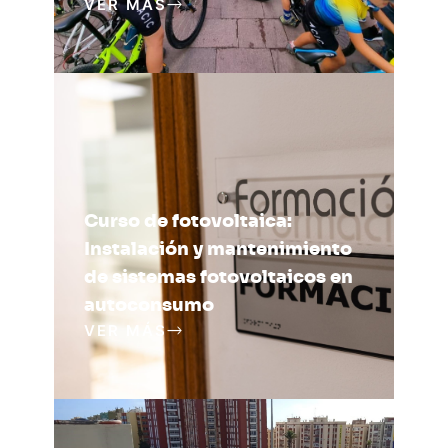
VER MÁS
Curso de fotovoltaica:
Instalación y mantenimiento
de sistemas fotovoltaicos en
autoconsumo
VER MÁS