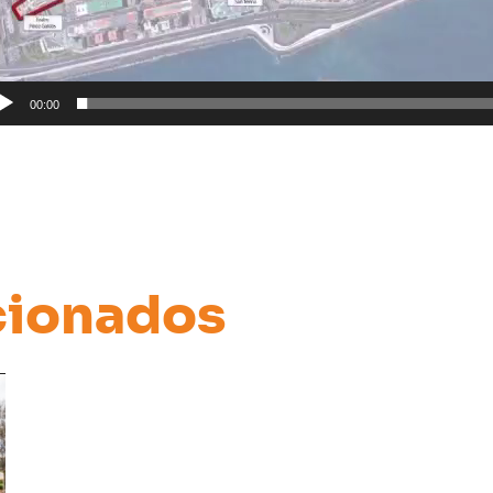
00:00
acionados