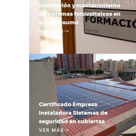
Instalación y mantenimiento
de sistemas fotovoltaicos en
autoconsumo
VER MÁS
Certificado Empresa
Instaladora Sistemas de
seguridad en cubiertas
VER MÁS