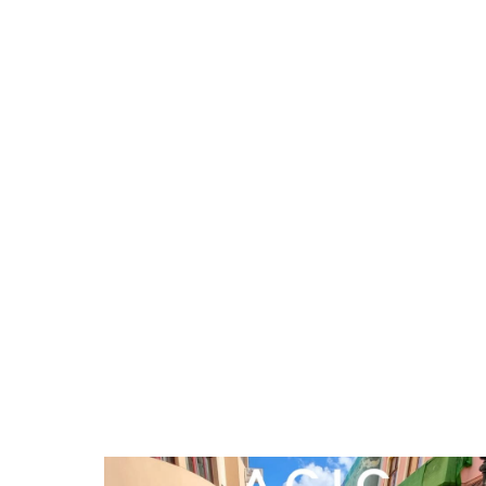
VER MÁS
Test de resistencia anclajes
Fotovoltaica
VER MÁS