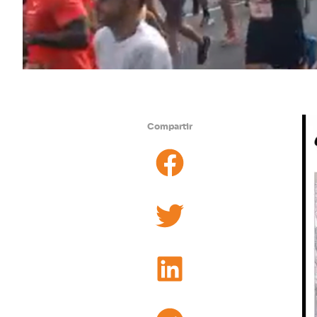
Re
Compartir
de
ví