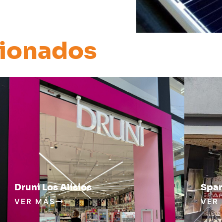
cionados
Druni Los Alisios
Spar
VER MÁS
VER