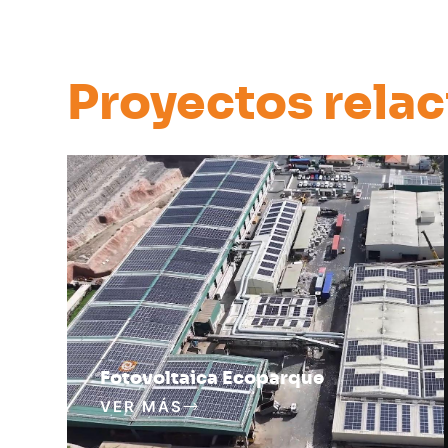
Proyectos rela
Fotovoltaica Ecoparque
VER MÁS