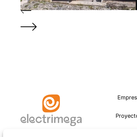
Previous
Next
Empres
Proyect
Servici