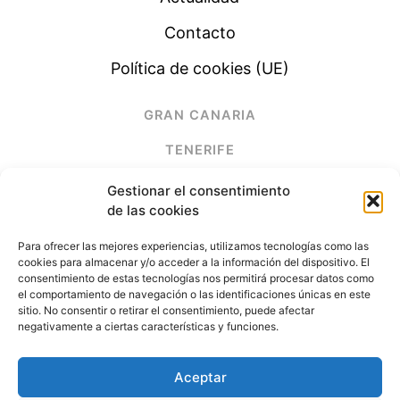
Contacto
Política de cookies (UE)
GRAN CANARIA
TENERIFE
LANZAROTE
Gestionar el consentimiento
de las cookies
FUERTEVENTURA
Para ofrecer las mejores experiencias, utilizamos tecnologías como las
cookies para almacenar y/o acceder a la información del dispositivo. El
(+34) 928 678 261
consentimiento de estas tecnologías nos permitirá procesar datos como
el comportamiento de navegación o las identificaciones únicas en este
sitio. No consentir o retirar el consentimiento, puede afectar
electrimega@electrimega.es
negativamente a ciertas características y funciones.
Aceptar
Electrimega ©
. Todos los derechos reservados.