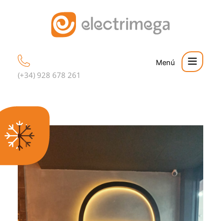
Ir
al
contenido
Proyectos
(+34) 928 678 261