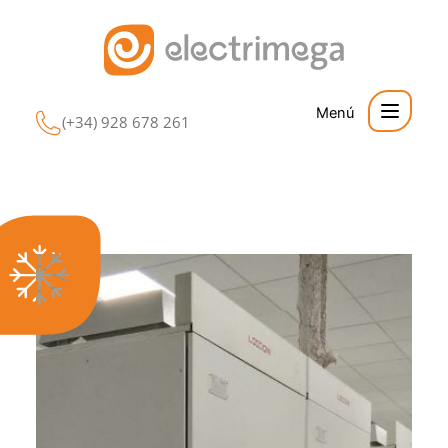
Ir
al
contenido
Proyectos
(+34) 928 678 261