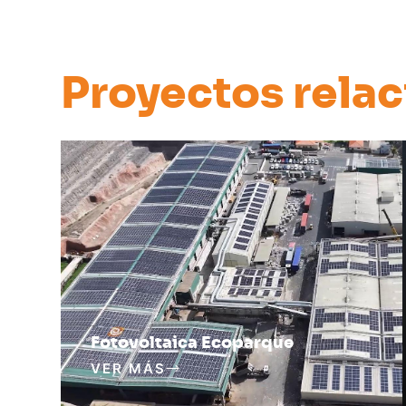
Proyectos rela
Fotovoltaica Ecoparque
VER MÁS