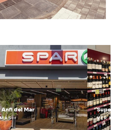
 Anfi del Mar
SuperDino E
 MÁS
VER MÁS