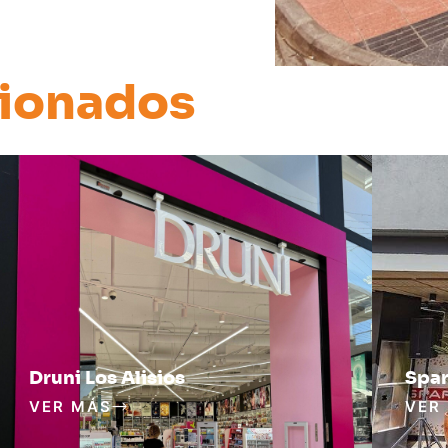
cionados
Druni Los Alisios
Spar
VER MÁS
VER