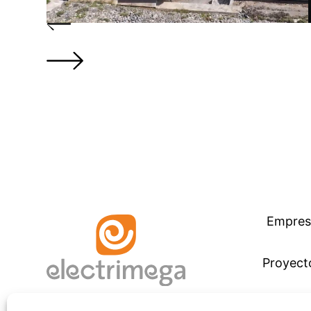
Previous
Next
Empres
Proyect
Servici