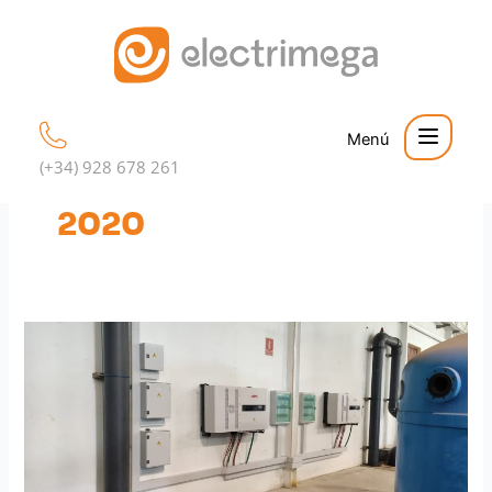
Ir
al
contenido
(+34) 928 678 261
29 de diciembre de
2020
Subvenciones
Eficiencia
Energetica
Empresas
y
Viviendas